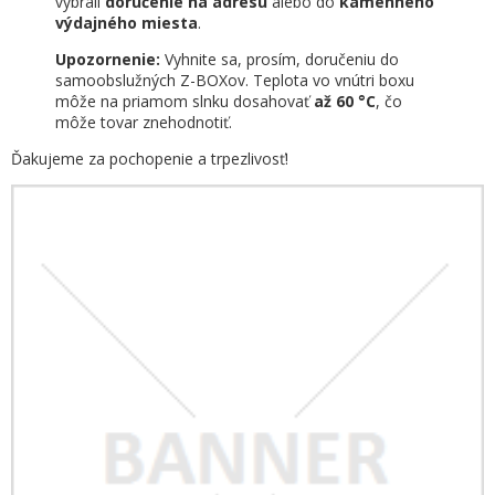
vybrali
doručenie na adresu
alebo do
kamenného
výdajného miesta
.
Upozornenie:
Vyhnite sa, prosím, doručeniu do
samoobslužných Z-BOXov. Teplota vo vnútri boxu
môže na priamom slnku dosahovať
až 60 °C
, čo
môže tovar znehodnotiť.
Ďakujeme za pochopenie a trpezlivosť!