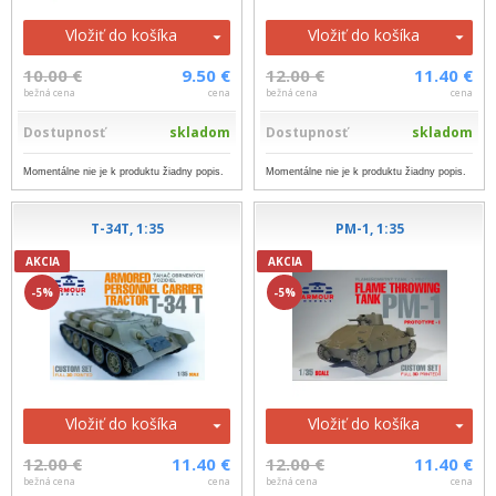
Vložiť do košíka
Vložiť do košíka
10.00 €
9.50 €
12.00 €
11.40 €
bežná cena
cena
bežná cena
cena
Dostupnosť
skladom
Dostupnosť
skladom
Momentálne nie je k produktu žiadny popis.
Momentálne nie je k produktu žiadny popis.
T-34T, 1:35
PM-1, 1:35
AKCIA
AKCIA
-5%
-5%
Vložiť do košíka
Vložiť do košíka
12.00 €
11.40 €
12.00 €
11.40 €
bežná cena
cena
bežná cena
cena