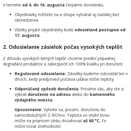
V termíne
od 4. do 16. augusta
čerpáme dovolenku.
Objednávky môžete na e-shope vytvárať aj naďalej bez
obmedzenia.
Všetky prijaté objednávky budú
odosielané postupne od
17. augusta
.
2. Odosielanie zásielok počas vysokých teplôt
Z dôvodu vysokých letných teplôt chceme predísť prípadnej
degradácii produktov a zabezpečiť ich 100% kvalitu pri doručení:
Regulované odosielanie:
Zásielky budeme odosielať len v
dňoch, kedy predpoveď počasia udáva nižšie teploty.
Odporúčaný spôsob doručenia:
Prosíme vás, aby ste si
vybrali
doručenie na adresu
alebo do
kamenného
výdajného miesta
.
Upozornenie:
Vyhnite sa, prosím, doručeniu do
samoobslužných Z-BOXov. Teplota vo vnútri boxu
môže na priamom slnku dosahovať
až 60 °C
, čo
môže tovar znehodnotiť.