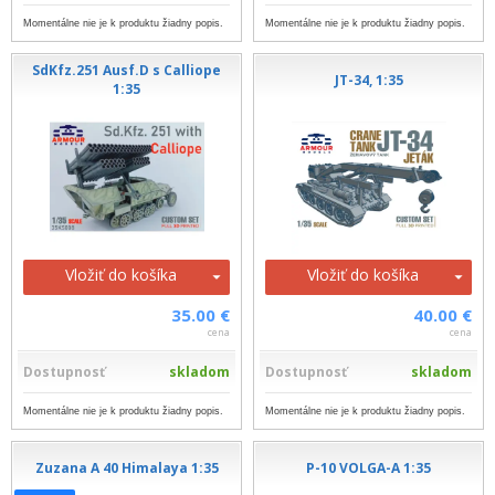
Momentálne nie je k produktu žiadny popis.
Momentálne nie je k produktu žiadny popis.
SdKfz.251 Ausf.D s Calliope
JT-34, 1:35
1:35
Vložiť do košíka
Vložiť do košíka
35.00 €
40.00 €
cena
cena
Dostupnosť
skladom
Dostupnosť
skladom
Momentálne nie je k produktu žiadny popis.
Momentálne nie je k produktu žiadny popis.
Zuzana A 40 Himalaya 1:35
P-10 VOLGA-A 1:35