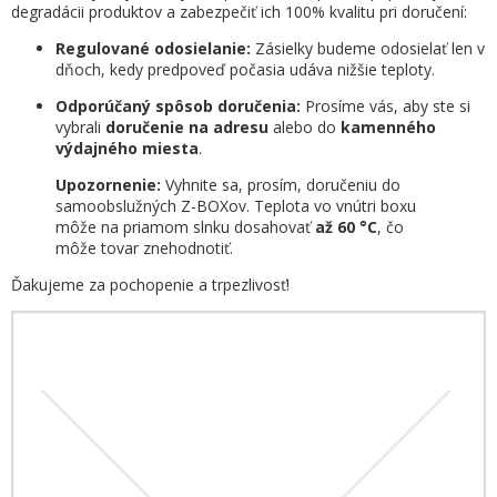
degradácii produktov a zabezpečiť ich 100% kvalitu pri doručení:
Regulované odosielanie:
Zásielky budeme odosielať len v
dňoch, kedy predpoveď počasia udáva nižšie teploty.
Odporúčaný spôsob doručenia:
Prosíme vás, aby ste si
vybrali
doručenie na adresu
alebo do
kamenného
výdajného miesta
.
Upozornenie:
Vyhnite sa, prosím, doručeniu do
samoobslužných Z-BOXov. Teplota vo vnútri boxu
môže na priamom slnku dosahovať
až 60 °C
, čo
môže tovar znehodnotiť.
Ďakujeme za pochopenie a trpezlivosť!