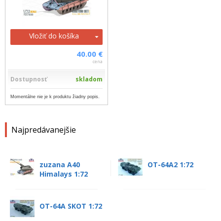
Vložiť do košíka
40.00 €
cena
Dostupnosť
skladom
Momentálne nie je k produktu žiadny popis.
Najpredávanejšie
zuzana A40
OT-64A2 1:72
Himalays 1:72
OT-64A SKOT 1:72