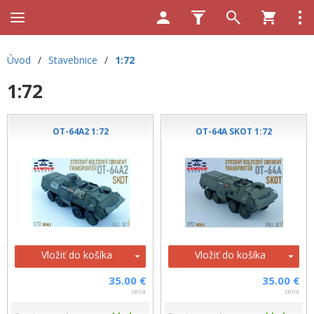
Úvod
/
Stavebnice
/
1:72
1:72
OT-64A2 1:72
OT-64A SKOT 1:72
Vložiť do košíka
Vložiť do košíka
35.00 €
35.00 €
cena
cena