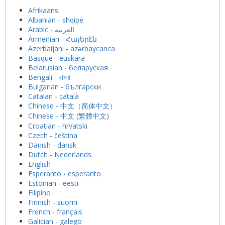
Afrikaans
Albanian - shqipe
Armenian - Հայերէն
Azerbaijani - azərbaycanca
Basque - euskara
Belarusian - беларуская
Bengali - বাংলা
Bulgarian - български
Catalan - català
Chinese - 中文（简体中文）
Chinese - 中文 (繁體中文)
Croatian - hrvatski
Czech - čeština
Danish - dansk
Dutch - Nederlands
English
Esperanto - esperanto
Estonian - eesti
Filipino
Finnish - suomi
French - français
Galician - galego