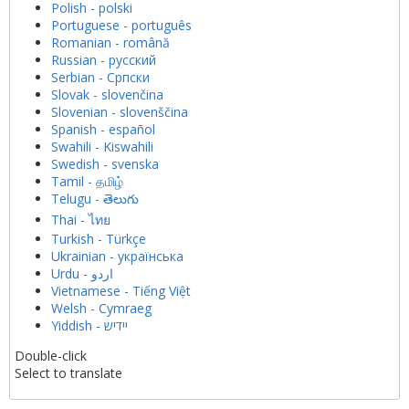
Polish - polski
Portuguese - português
Romanian - română
Russian - русский
Serbian - Српски
Slovak - slovenčina
Slovenian - slovenščina
Spanish - español
Swahili - Kiswahili
Swedish - svenska
Tamil - தமிழ்
Telugu - తెలుగు
Thai - ไทย
Turkish - Türkçe
Ukrainian - українська
Vietnamese - Tiếng Việt
Welsh - Cymraeg
Yiddish - יידיש
Double-click
Select to translate