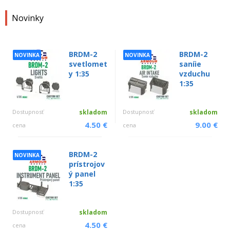
Novinky
BRDM-2
BRDM-2
NOVINKA
NOVINKA
svetlomet
saníie
y 1:35
vzduchu
1:35
Dostupnosť
skladom
Dostupnosť
skladom
4.50 €
9.00 €
cena
cena
BRDM-2
NOVINKA
prístrojov
ý panel
1:35
Dostupnosť
skladom
4.50 €
cena