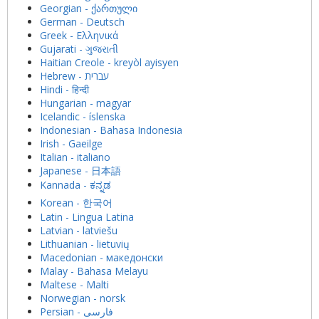
Georgian - ქართული
German - Deutsch
Greek - Ελληνικά
Gujarati - ગુજરાતી
Haitian Creole - kreyòl ayisyen
Hindi - हिन्दी
Hungarian - magyar
Icelandic - íslenska
Indonesian - Bahasa Indonesia
Irish - Gaeilge
Italian - italiano
Japanese - 日本語
Kannada - ಕನ್ನಡ
Korean - 한국어
Latin - Lingua Latina
Latvian - latviešu
Lithuanian - lietuvių
Macedonian - македонски
Malay - Bahasa Melayu
Maltese - Malti
Norwegian - norsk