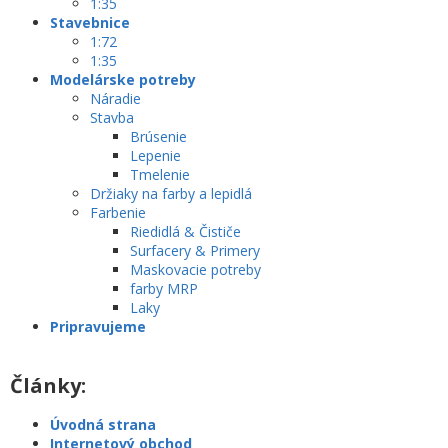
1:35
Stavebnice
1:72
1:35
Modelárske potreby
Náradie
Stavba
Brúsenie
Lepenie
Tmelenie
Držiaky na farby a lepidlá
Farbenie
Riedidlá & Čističe
Surfacery & Primery
Maskovacie potreby
farby MRP
Laky
Pripravujeme
Články:
Úvodná strana
Internetový obchod