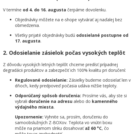
V termíne
od 4. do 16. augusta
čerpáme dovolenku.
Objednávky môžete na e-shope vytvárať aj naďalej bez
obmedzenia.
Všetky prijaté objednávky budú
odosielané postupne od
17. augusta
.
2. Odosielanie zásielok počas vysokých teplôt
Z dôvodu vysokých letných teplôt chceme predísť prípadnej
degradácii produktov a zabezpečiť ich 100% kvalitu pri doručení:
Regulované odosielanie:
Zásielky budeme odosielať len v
dňoch, kedy predpoveď počasia udáva nižšie teploty.
Odporúčaný spôsob doručenia:
Prosíme vás, aby ste si
vybrali
doručenie na adresu
alebo do
kamenného
výdajného miesta
.
Upozornenie:
Vyhnite sa, prosím, doručeniu do
samoobslužných Z-BOXov. Teplota vo vnútri boxu
môže na priamom slnku dosahovať
až 60 °C
, čo
môže tovar znehodnotiť.