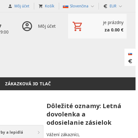
Môj účet
Košík
Slovenčina
EUR
je prázdny
7
Môj účet
za 0.00 €
19:00
ZÁKAZKOVÁ 3D TLAČ
Dôležité oznamy: Letná
dovolenka a
odosielanie zásielok
by a lepidlá
Vážení zákazníci,