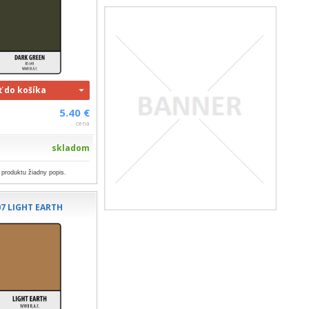
ť do košíka
5.40 €
cena
skladom
 produktu žiadny popis.
7 LIGHT EARTH