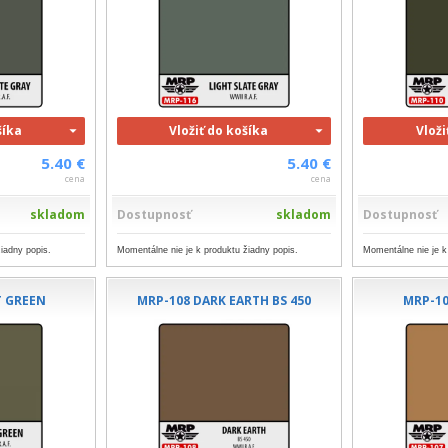
šíka
Vložiť do košíka
Vloži
5.40 €
5.40 €
cena
cena
skladom
Dostupnosť
skladom
Dostupnosť
iadny popis.
Momentálne nie je k produktu žiadny popis.
Momentálne nie je k
T GREEN
MRP-108 DARK EARTH BS 450
MRP-10