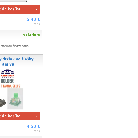
ť do košíka
5.40 €
cena
skladom
 produktu žiadny popis.
 držiak na fľašky
Tamiya
ť do košíka
4.50 €
cena