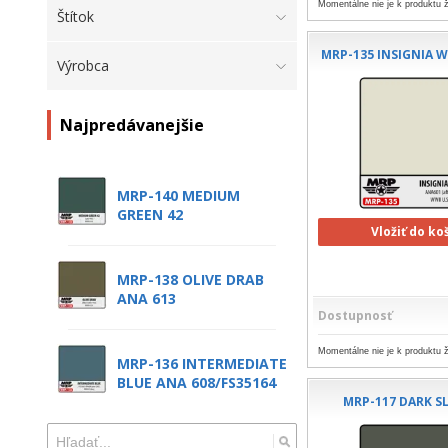
Momentálne nie je k produktu ž
Štítok
MRP-135 INSIGNIA W
Výrobca
Najpredávanejšie
MRP-140 MEDIUM
GREEN 42
Vložiť do ko
MRP-138 OLIVE DRAB
ANA 613
Dostupnosť
Momentálne nie je k produktu ž
MRP-136 INTERMEDIATE
BLUE ANA 608/FS35164
MRP-117 DARK S