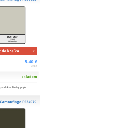
ť do košíka
5.40 €
cena
skladom
 produktu žiadny popis.
 Camouflage FS34079