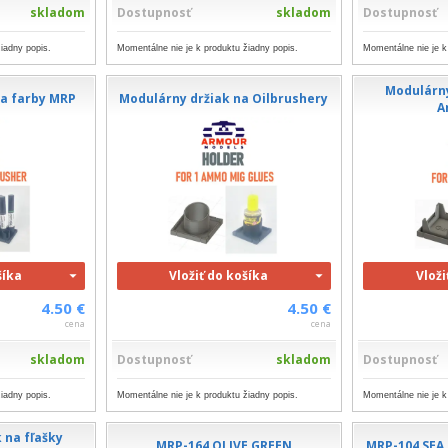
skladom
Dostupnosť
skladom
Dostupnosť
iadny popis.
Momentálne nie je k produktu žiadny popis.
Momentálne nie je k
Modulárny
na farby MRP
Modulárny držiak na Oilbrushery
A
šíka
Vložiť do košíka
Vloži
4.50 €
4.50 €
cena
cena
skladom
Dostupnosť
skladom
Dostupnosť
iadny popis.
Momentálne nie je k produktu žiadny popis.
Momentálne nie je k
 na fľašky
MRP-164 OLIVE GREEN
MRP-104 SEA