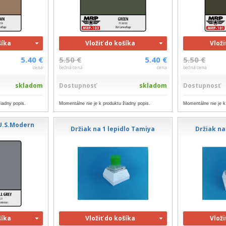
šíka
Vložiť do košíka
Vloži
5.40 €
5.50 €
5.40 €
5.50 €
cena
bežná cena
cena
bežná cena
skladom
Dostupnosť
skladom
Dostupnosť
iadny popis.
Momentálne nie je k produktu žiadny popis.
Momentálne nie je k
 U.S.Modern
Držiak na 1 lepidlo Tamiya
Držiak na
1
šíka
Vložiť do košíka
Vloži