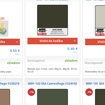
Vložiť do košíka
šíka
Vloži
5.40 €
4.50 €
cena
cena
Dostupnosť
skladom
skladom
Dostupnosť
Warsaw pact 5-tone camo Mig-23, Mig-29, SU-22,
iadny popis.
SU-25
Momentálne nie je k
lage FS30219
MRP-102 SEA Camouflage FS34102
MRP-101 SEA
-1%
-1%