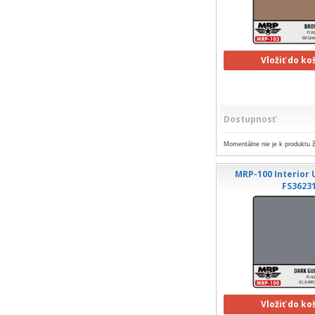
Vložiť do ko
Dostupnosť
Momentálne nie je k produktu ž
MRP-100 Interior
FS3623
Vložiť do ko