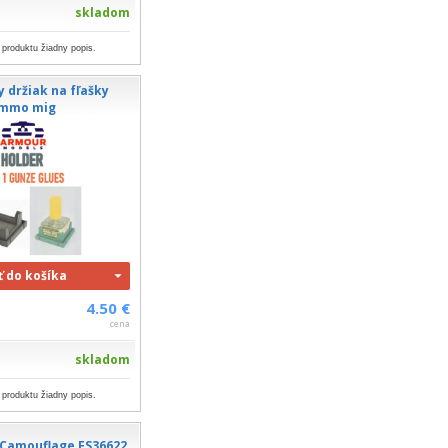
skladom
 produktu žiadny popis.
 držiak na fľašky
mmo mig
ť do košíka
4.50 €
cena
skladom
 produktu žiadny popis.
 Camouflage FS36622