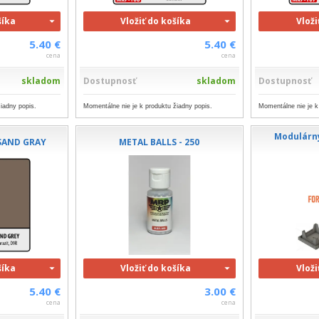
šíka
Vložiť do košíka
Vloži
5.40 €
5.40 €
cena
cena
skladom
Dostupnosť
skladom
Dostupnosť
iadny popis.
Momentálne nie je k produktu žiadny popis.
Momentálne nie je k
Modulárny
 SAND GRAY
METAL BALLS - 250
šíka
Vložiť do košíka
Vloži
5.40 €
3.00 €
cena
cena