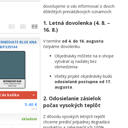
dovoľujeme si vás informovať o dvoch
dôležitých prevádzkových oznamoch:
1. Letná dovolenka (4. 8. –
16. 8.)
V termíne
od 4. do 16. augusta
ERMEDIATE BLUE ANA
čerpáme dovolenku.
8/FS35164
Objednávky môžete na e-shope
vytvárať aj naďalej bez
obmedzenia.
Všetky prijaté objednávky budú
odosielané postupne od 17.
augusta
.
ť do košíka
2. Odosielanie zásielok
5.40 €
počas vysokých teplôt
cena
Z dôvodu vysokých letných teplôt
skladom
chceme predísť prípadnej degradácii
produktov a zabezpečiť ich 100%