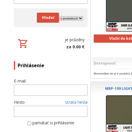
Hľadať
Vložiť do ko
je prázdny
za 0.00 €
Dostupnosť
Prihlásenie
Momentálne nie je k produktu ž
E-mail
MRP-109 LIGH
Heslo
strata hesla
pamätať si prihlásenie