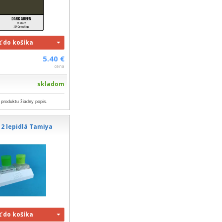
ť do košíka
5.40 €
cena
skladom
 produktu žiadny popis.
 2 lepidlá Tamiya
ť do košíka