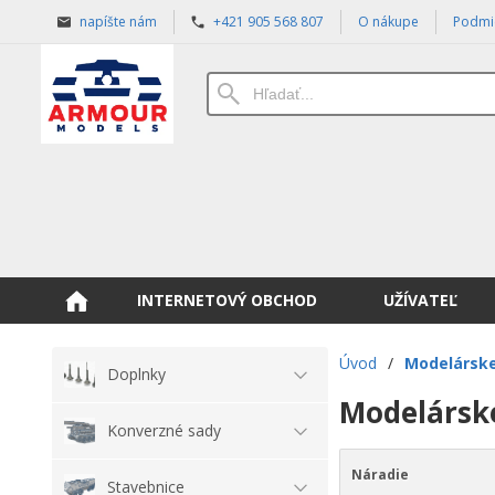
napíšte nám
+421 905 568 807
O nákupe
Podmi
INTERNETOVÝ OBCHOD
UŽÍVATEĽ
Úvod
/
Modelárske
Doplnky
Modelársk
Konverzné sady
Náradie
Stavebnice