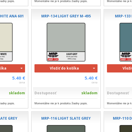
iadny popis.
Momentálne nie je k produktu žiadny popis.
Momentálne nie je k
HITE ANA 601
MRP-134 LIGHT GREY M-495
MRP-133 
šíka
Vložiť do košíka
Vloži
5.40 €
5.40 €
cena
cena
skladom
Dostupnosť
skladom
Dostupnosť
iadny popis.
Momentálne nie je k produktu žiadny popis.
Momentálne nie je k
LATE GREY
MRP-116 LIGHT SLATE GREY
MRP-110 D