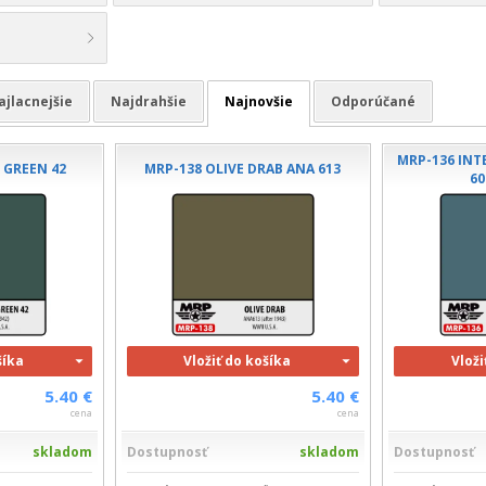
ajlacnejšie
Najdrahšie
Najnovšie
Odporúčané
MRP-136 INT
 GREEN 42
MRP-138 OLIVE DRAB ANA 613
60
šíka
Vložiť do košíka
Vloži
5.40 €
5.40 €
cena
cena
skladom
Dostupnosť
skladom
Dostupnosť