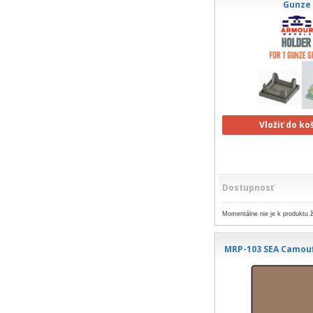
Gunze
Vložiť do ko
Dostupnosť
Momentálne nie je k produktu ž
MRP-103 SEA Camouf