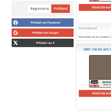
Vložiť do ko
Registrácia
Prihlásiť
Prihlásiť cez Facebook
Dostupnosť
Prihlásiť cez Google
Momentálne nie je k produktu ž
Prihlásiť cez X
MRP-106 IDF AFV
Vložiť do ko