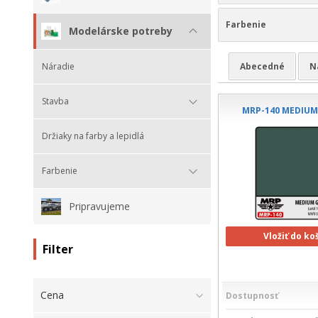
Farbenie
Modelárske potreby
Náradie
Abecedné
N
Stavba
MRP-140 MEDIUM
Držiaky na farby a lepidlá
Farbenie
Pripravujeme
Vložiť do ko
Filter
Cena
Dostupnosť