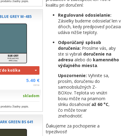
 produktu žiadny popis.
kvalitu pri doručení:
Regulované odosielanie:
BLUE GREY M-485
Zásielky budeme odosielať len v
dňoch, kedy predpoveď počasia
udáva nižšie teploty.
Odporúčaný spôsob
doručenia:
Prosíme vás, aby
ste si vybrali
doručenie na
adresu
alebo do
kamenného
výdajného miesta
.
ť do košíka
Upozornenie:
Vyhnite sa,
5.40 €
prosím, doručeniu do
cena
samoobslužných Z-
BOXov. Teplota vo vnútri
skladom
boxu môže na priamom
slnku dosahovať
až 60 °C
,
 produktu žiadny popis.
čo môže tovar
znehodnotiť.
ARK GREEN BS 641
Ďakujeme za pochopenie a
trpezlivosť!