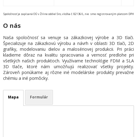
Spoločnosť je zapísaná OÚ v Žiline oddiel Sro, vložka č. 82136/L, nie sme registrovaným platcom DPH
O nás
Naša spoločnosť sa venuje sa zákazkovej výrobe a 3D tlači.
Špecializuje na zákazkovú výrobu a návrh v oblasti 3D tlači, 2D
grafiky, modelovaniu dielov a malosériovej produkcii. Pri práci
kladieme dôraz na kvalitu spracovania a vernosť predlohe pri
všetkých našich produktoch. Využívame technológie FDM a SLA
3D tlače, ktoré nám umožňujú realizovať všetky projekty.
Zároveň ponúkame aj rôzne iné modelárske produkty prevažne
chémiu a iné pomôcky.
Mapa
Formulár