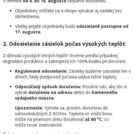
V termíne
od 4. do 16. augusta
čerpáme dovolenku.
Objednávky môžete na e-shope vytvárať aj naďalej bez
obmedzenia.
Všetky prijaté objednávky budú
odosielané postupne od
17. augusta
.
2. Odosielanie zásielok počas vysokých teplôt
Z dôvodu vysokých letných teplôt chceme predísť prípadnej
degradácii produktov a zabezpečiť ich 100% kvalitu pri doručení:
Regulované odosielanie:
Zásielky budeme odosielať len v
dňoch, kedy predpoveď počasia udáva nižšie teploty.
Odporúčaný spôsob doručenia:
Prosíme vás, aby ste si
vybrali
doručenie na adresu
alebo do
kamenného
výdajného miesta
.
Upozornenie:
Vyhnite sa, prosím, doručeniu do
samoobslužných Z-BOXov. Teplota vo vnútri boxu
môže na priamom slnku dosahovať
až 60 °C
, čo
môže tovar znehodnotiť.