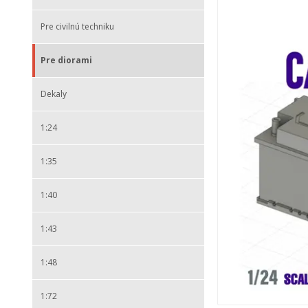
Pre civilnú techniku
Pre diorami
Dekaly
1:24
1:35
1:40
1:43
1:48
1:72