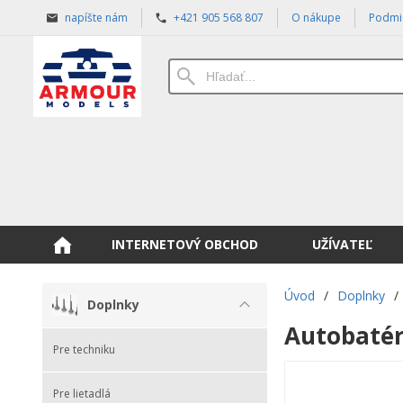
napíšte nám
+421 905 568 807
O nákupe
Podmi
INTERNETOVÝ OBCHOD
UŽÍVATEĽ
Úvod
/
Doplnky
/
Doplnky
Autobatér
Pre techniku
Pre lietadlá