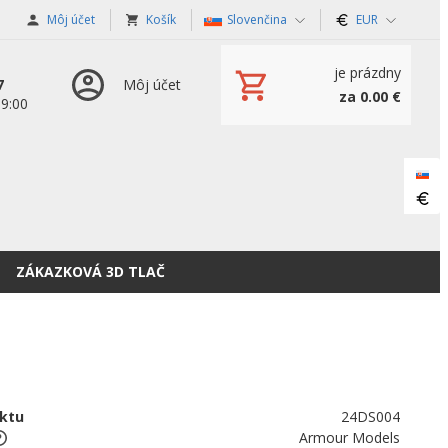
Môj účet
Košík
Slovenčina
EUR
je prázdny
7
Môj účet
za 0.00 €
19:00
ZÁKAZKOVÁ 3D TLAČ
ktu
24DS004
Armour Models