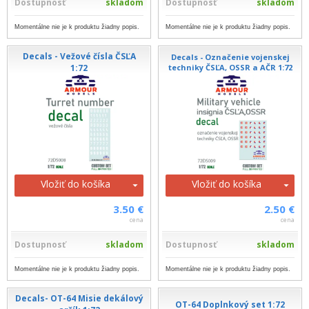
Dostupnosť
skladom
Dostupnosť
skladom
Momentálne nie je k produktu žiadny popis.
Momentálne nie je k produktu žiadny popis.
Decals - Vežové čísla ČSĽA
Decals - Označenie vojenskej
1:72
techniky ČSĽA, OSSR a AČR 1:72
Vložiť do košíka
Vložiť do košíka
3.50 €
2.50 €
cena
cena
Dostupnosť
skladom
Dostupnosť
skladom
Momentálne nie je k produktu žiadny popis.
Momentálne nie je k produktu žiadny popis.
Decals- OT-64 Misie dekálový
OT-64 Doplnkový set 1:72