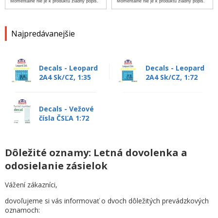
Momentálne nie je k produktu žiadny popis.
Momentálne nie je k produktu žiadny popis.
Najpredávanejšie
Decals - Leopard
Decals - Leopard
2A4 Sk/CZ, 1:35
2A4 Sk/CZ, 1:72
Decals - Vežové
čísla ČSĽA 1:72
Dôležité oznamy: Letná dovolenka a
odosielanie zásielok
Vážení zákazníci,
dovoľujeme si vás informovať o dvoch dôležitých prevádzkových
oznamoch: