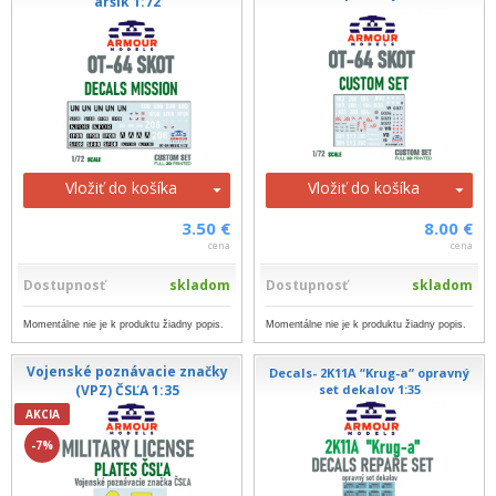
aršík 1:72
Vložiť do košíka
Vložiť do košíka
3.50 €
8.00 €
cena
cena
Dostupnosť
skladom
Dostupnosť
skladom
Momentálne nie je k produktu žiadny popis.
Momentálne nie je k produktu žiadny popis.
Vojenské poznávacie značky
Decals- 2K11A “Krug-a“ opravný
(VPZ) ČSĽA 1:35
set dekalov 1:35
AKCIA
-7%