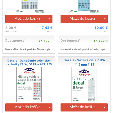
Vložiť do košíka
Vložiť do košíka
8.00 €
7.44 €
12.00 €
bežná cena
cena
cena
Dostupnosť
skladom
Dostupnosť
skladom
Momentálne nie je k produktu žiadny popis.
Momentálne nie je k produktu žiadny popis.
Decals - Vežové čísla ČSĽA
Decals - Označenie vojenskej
techniky ČSĽA, OSSR a AČR 1:35
11,6 mm 1:35
Vložiť do košíka
Vložiť do košíka