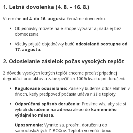
1. Letná dovolenka (4. 8. – 16. 8.)
V termíne
od 4. do 16. augusta
čerpáme dovolenku.
Objednávky môžete na e-shope vytvárať aj naďalej bez
obmedzenia.
Všetky prijaté objednávky budú
odosielané postupne od
17. augusta
.
2. Odosielanie zásielok počas vysokých teplôt
Z dôvodu vysokých letných teplôt chceme predísť prípadnej
degradácii produktov a zabezpečiť ich 100% kvalitu pri doručení:
Regulované odosielanie:
Zásielky budeme odosielať len v
dňoch, kedy predpoveď počasia udáva nižšie teploty.
Odporúčaný spôsob doručenia:
Prosíme vás, aby ste si
vybrali
doručenie na adresu
alebo do
kamenného
výdajného miesta
.
Upozornenie:
Vyhnite sa, prosím, doručeniu do
samoobslužných Z-BOXov. Teplota vo vnútri boxu