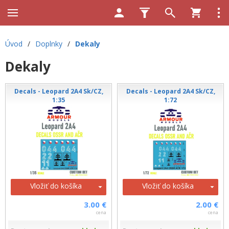
Úvod
/
Doplnky
/
Dekaly
Dekaly
Decals - Leopard 2A4 Sk/CZ,
Decals - Leopard 2A4 Sk/CZ,
1:35
1:72
Vložiť do košíka
Vložiť do košíka
3.00 €
2.00 €
cena
cena