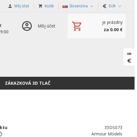
Môj účet
Košík
Slovenčina
EUR
je prázdny
7
Môj účet
za 0.00 €
19:00
ZÁKAZKOVÁ 3D TLAČ
ktu
35DS073
Armour Models