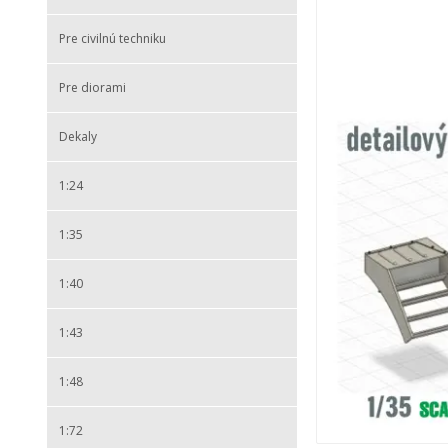
Pre civilnú techniku
Pre diorami
Dekaly
1:24
1:35
1:40
1:43
1:48
1:72