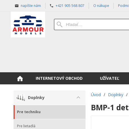
napíšte nám
+421 905 568 807
O nákupe
Podmi
INTERNETOVÝ OBCHOD
UŽÍVATEĽ
Úvod
/
Doplnky
/
Doplnky
BMP-1 deta
Pre techniku
Pre lietadlá