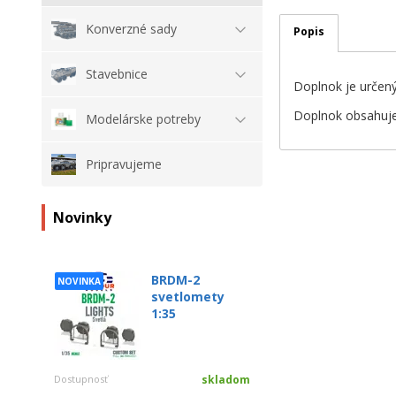
Konverzné sady
Popis
Stavebnice
Doplnok je určen
Doplnok obsahuje:
Modelárske potreby
Pripravujeme
Novinky
BRDM-2
NOVINKA
svetlomety
1:35
Dostupnosť
skladom