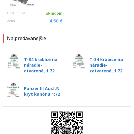
Dostupnosť
skladom
4.50 €
cena
Najpredávanejšie
T-34 krabice na
T-34 krabice na
náradie-
náradie-
otvorené, 1:72
zatvorené, 1:72
Panzer III Ausf.N
kryt kanónu 1:72