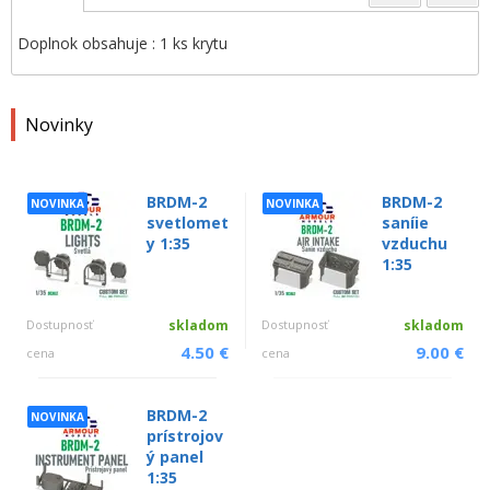
Doplnok obsahuje : 1 ks krytu
Novinky
BRDM-2
BRDM-2
NOVINKA
NOVINKA
svetlomet
saníie
y 1:35
vzduchu
1:35
Dostupnosť
skladom
Dostupnosť
skladom
4.50 €
9.00 €
cena
cena
BRDM-2
NOVINKA
prístrojov
ý panel
1:35