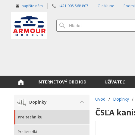
napíšte nám
+421 905 568 807
O nákupe
Podmi
INTERNETOVÝ OBCHOD
UŽÍVATEĽ
Úvod
/
Doplnky
/
Doplnky
ČSĽA kanis
Pre techniku
Pre lietadlá