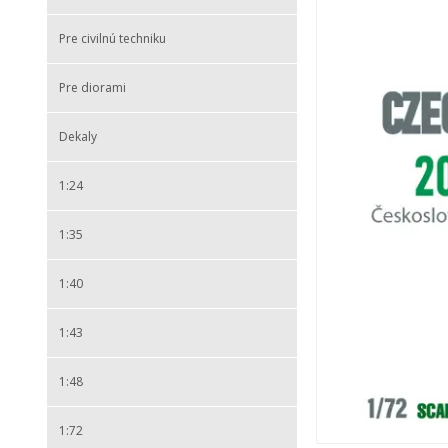
Pre civilnú techniku
Pre diorami
Dekaly
1:24
1:35
1:40
1:43
1:48
1:72