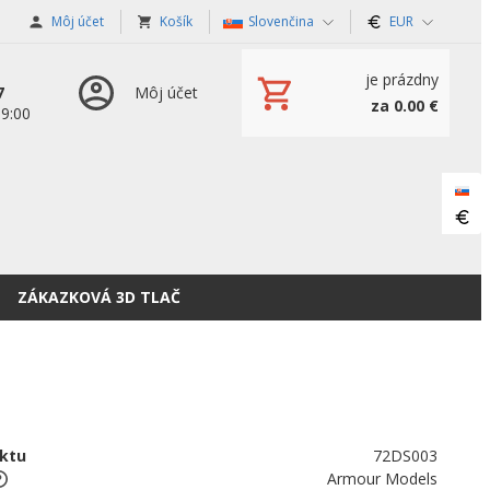
Môj účet
Košík
Slovenčina
EUR
je prázdny
7
Môj účet
za 0.00 €
19:00
ZÁKAZKOVÁ 3D TLAČ
ktu
72DS003
Armour Models