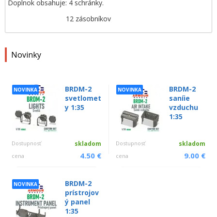
Doplnok obsahuje: 4 schránky.
12 zásobníkov
Novinky
BRDM-2
BRDM-2
NOVINKA
NOVINKA
svetlomet
saníie
y 1:35
vzduchu
1:35
Dostupnosť
skladom
Dostupnosť
skladom
4.50 €
9.00 €
cena
cena
BRDM-2
NOVINKA
prístrojov
ý panel
1:35