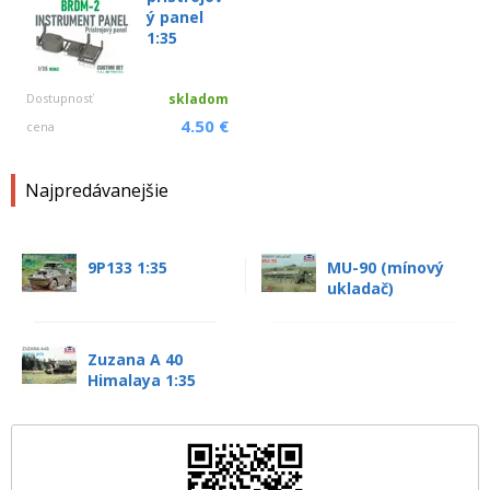
ý panel
1:35
Dostupnosť
skladom
4.50 €
cena
Najpredávanejšie
9P133 1:35
MU-90 (mínový
ukladač)
Zuzana A 40
Himalaya 1:35