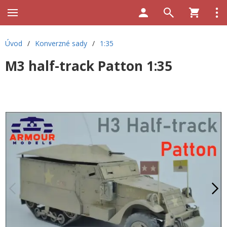
Úvod
/
Konverzné sady
/
1:35
M3 half-track Patton 1:35