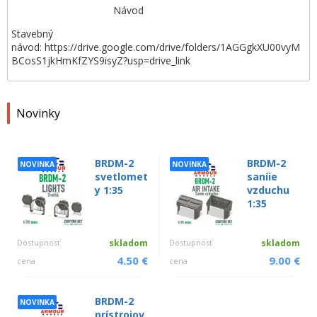
Návod
Stavebný
návod: https://drive.google.com/drive/folders/1AGGgkXU00vyM
BCosS1jkHmKfZYS9isyZ?usp=drive_link
Novinky
BRDM-2
BRDM-2
NOVINKA
NOVINKA
svetlomet
saníie
y 1:35
vzduchu
1:35
Dostupnosť
skladom
Dostupnosť
skladom
4.50 €
9.00 €
cena
cena
BRDM-2
NOVINKA
prístrojov