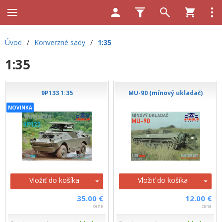
Úvod
/
Konverzné sady
/
1:35
1:35
9P133 1:35
MU-90 (mínový ukladač)
NOVINKA
Vložiť do košíka
Vložiť do košíka
35.00 €
12.00 €
cena
cena