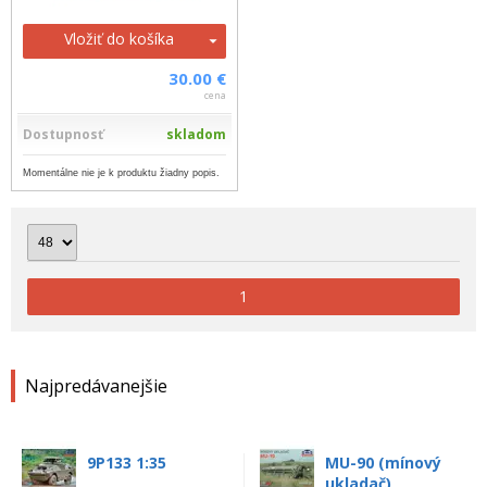
Vložiť do košíka
30.00 €
cena
Dostupnosť
skladom
Momentálne nie je k produktu žiadny popis.
1
Najpredávanejšie
9P133 1:35
MU-90 (mínový
ukladač)