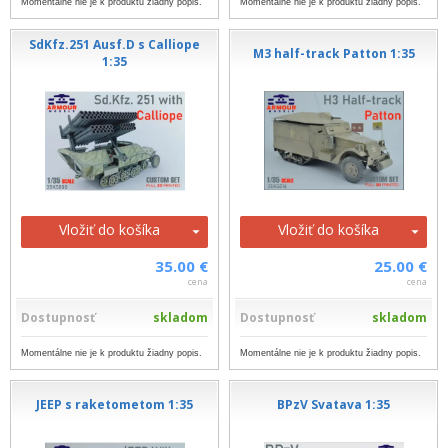
Momentálne nie je k produktu žiadny popis.
Momentálne nie je k produktu žiadny popis.
SdKfz.251 Ausf.D s Calliope
M3 half-track Patton 1:35
1:35
Vložiť do košíka
Vložiť do košíka
35.00 €
25.00 €
cena
cena
Dostupnosť
skladom
Dostupnosť
skladom
Momentálne nie je k produktu žiadny popis.
Momentálne nie je k produktu žiadny popis.
JEEP s raketometom 1:35
BPzV Svatava 1:35