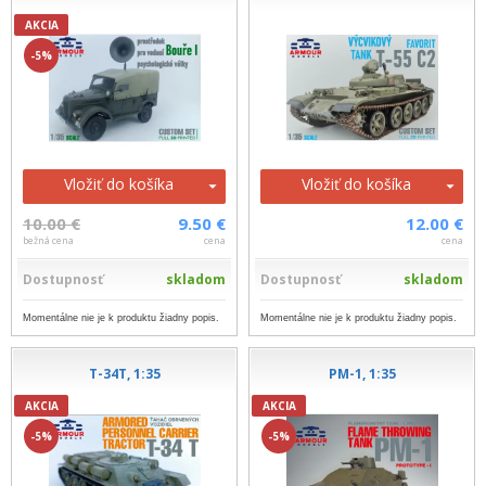
AKCIA
-5%
Vložiť do košíka
Vložiť do košíka
10.00 €
9.50 €
12.00 €
bežná cena
cena
cena
Dostupnosť
skladom
Dostupnosť
skladom
Momentálne nie je k produktu žiadny popis.
Momentálne nie je k produktu žiadny popis.
T-34T, 1:35
PM-1, 1:35
AKCIA
AKCIA
-5%
-5%