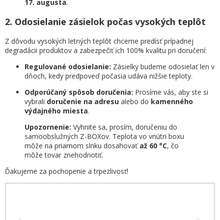
17. augusta
.
2. Odosielanie zásielok počas vysokých teplôt
Z dôvodu vysokých letných teplôt chceme predísť prípadnej
degradácii produktov a zabezpečiť ich 100% kvalitu pri doručení:
Regulované odosielanie:
Zásielky budeme odosielať len v
dňoch, kedy predpoveď počasia udáva nižšie teploty.
Odporúčaný spôsob doručenia:
Prosíme vás, aby ste si
vybrali
doručenie na adresu
alebo do
kamenného
výdajného miesta
.
Upozornenie:
Vyhnite sa, prosím, doručeniu do
samoobslužných Z-BOXov. Teplota vo vnútri boxu
môže na priamom slnku dosahovať
až 60 °C
, čo
môže tovar znehodnotiť.
Ďakujeme za pochopenie a trpezlivosť!