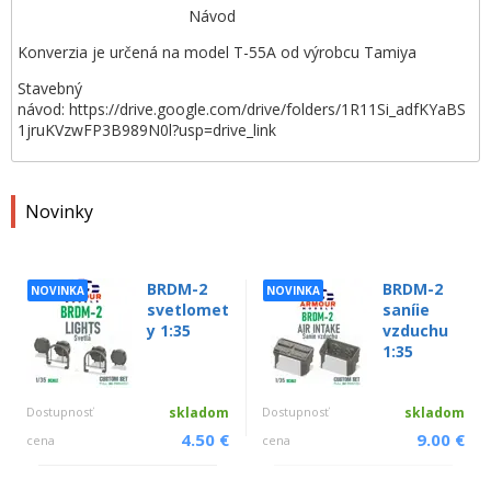
Návod
Konverzia je určená na model T-55A od výrobcu Tamiya
Stavebný
návod: https://drive.google.com/drive/folders/1R11Si_adfKYaBS
1jruKVzwFP3B989N0l?usp=drive_link
Novinky
BRDM-2
BRDM-2
NOVINKA
NOVINKA
svetlomet
saníie
y 1:35
vzduchu
1:35
Dostupnosť
skladom
Dostupnosť
skladom
4.50 €
9.00 €
cena
cena