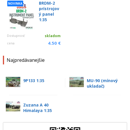
BRDM-2
NOVINKA
prístrojov
ý panel
1:35
Dostupnosť
skladom
4.50 €
cena
Najpredávanejšie
9P133 1:35
MU-90 (mínový
ukladač)
Zuzana A 40
Himalaya 1:35