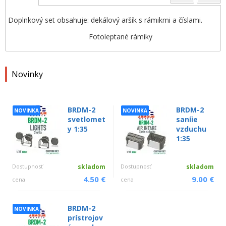
Doplnkový set obsahuje: dekálový aršík s rámikmi a číslami.
Fotoleptané rámiky
Novinky
BRDM-2
BRDM-2
NOVINKA
NOVINKA
svetlomet
saníie
y 1:35
vzduchu
1:35
Dostupnosť
skladom
Dostupnosť
skladom
4.50 €
9.00 €
cena
cena
BRDM-2
NOVINKA
prístrojov