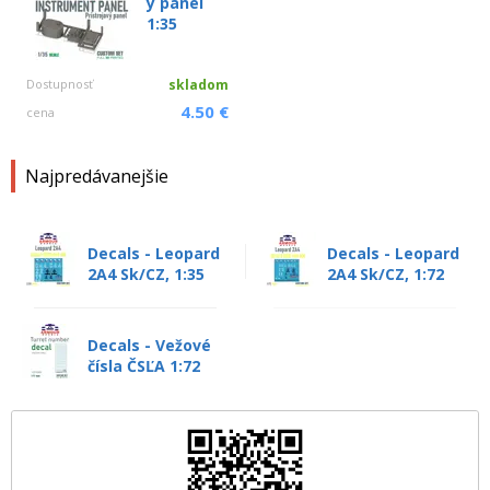
ý panel
1:35
Dostupnosť
skladom
4.50 €
cena
Najpredávanejšie
Decals - Leopard
Decals - Leopard
2A4 Sk/CZ, 1:35
2A4 Sk/CZ, 1:72
Decals - Vežové
čísla ČSĽA 1:72