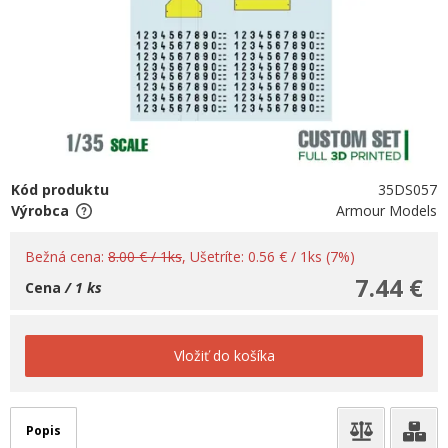
Kód produktu
35DS057
Výrobca
Armour Models
Bežná cena:
8.00 € / 1ks
, Ušetríte: 0.56 € / 1ks (7%)
7.44 €
Cena
/ 1 ks
Vložiť do košíka
Popis