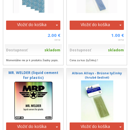
Vložiť do košíka
Vložiť do košíka
2.00 €
1.00 €
cena
cena
Dostupnosť
skladom
Dostupnosť
skladom
Momentálne nie je k produktu žiadny popis.
Cena za kus (tyčinku) !
MR. WELDER (liquid cement
Albion Alloys - Brúsne tyčinky
for plastic)
(hrubé šedivé)
Vložiť do košíka
Vložiť do košíka