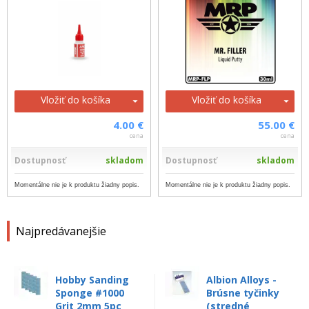
Vložiť do košíka
Vložiť do košíka
4.00 €
55.00 €
cena
cena
Dostupnosť
skladom
Dostupnosť
skladom
Momentálne nie je k produktu žiadny popis.
Momentálne nie je k produktu žiadny popis.
Najpredávanejšie
Hobby Sanding
Albion Alloys -
Sponge #1000
Brúsne tyčinky
Grit 2mm 5pc
(stredné