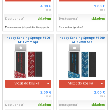
4.90 €
1.00 €
cena
cena
Dostupnosť
skladom
Dostupnosť
skladom
Momentálne nie je k produktu žiadny popis.
Cena za kus (tyčinku) !
Hobby Sanding Sponge #600
Hobby Sanding Sponge #1200
Grit 2mm 5pc
Grit 2mm 5pc
Vložiť do košíka
Vložiť do košíka
2.00 €
2.00 €
cena
cena
Dostupnosť
skladom
Dostupnosť
skladom