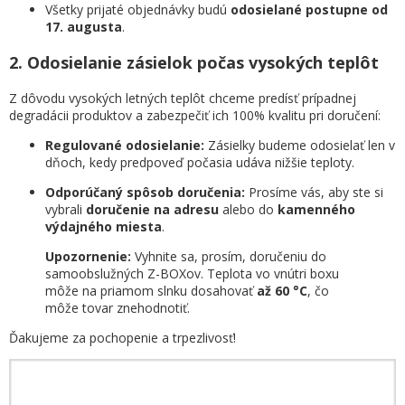
Všetky prijaté objednávky budú
odosielané postupne od
17. augusta
.
2. Odosielanie zásielok počas vysokých teplôt
Z dôvodu vysokých letných teplôt chceme predísť prípadnej
degradácii produktov a zabezpečiť ich 100% kvalitu pri doručení:
Regulované odosielanie:
Zásielky budeme odosielať len v
dňoch, kedy predpoveď počasia udáva nižšie teploty.
Odporúčaný spôsob doručenia:
Prosíme vás, aby ste si
vybrali
doručenie na adresu
alebo do
kamenného
výdajného miesta
.
Upozornenie:
Vyhnite sa, prosím, doručeniu do
samoobslužných Z-BOXov. Teplota vo vnútri boxu
môže na priamom slnku dosahovať
až 60 °C
, čo
môže tovar znehodnotiť.
Ďakujeme za pochopenie a trpezlivosť!