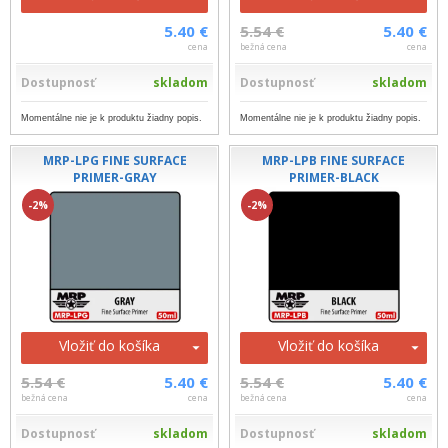
5.40 €
5.54 €
5.40 €
cena
bežná cena
cena
Dostupnosť
skladom
Dostupnosť
skladom
Momentálne nie je k produktu žiadny popis.
Momentálne nie je k produktu žiadny popis.
MRP-LPG FINE SURFACE
MRP-LPB FINE SURFACE
PRIMER-GRAY
PRIMER-BLACK
-2%
-2%
Vložiť do košíka
Vložiť do košíka
5.54 €
5.40 €
5.54 €
5.40 €
bežná cena
cena
bežná cena
cena
Dostupnosť
skladom
Dostupnosť
skladom