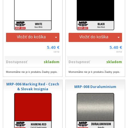
Vložiť do košíka
Vložiť do košíka
5.40 €
5.40 €
cena
cena
Dostupnosť
skladom
Dostupnosť
skladom
Momentálne nie je k produktu žiadny popis.
Momentálne nie je k produktu žiadny popis.
MRP-006 Marking Red - Czech
MRP-008 Duraluminium
& Slovak Insignia