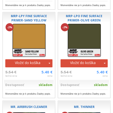
Momentálne nie je k produktu žiadny popis.
Momentálne nie je k produktu žiadny popis.
MRP-LPY FINE SURFACE
MRP-LPO FINE SURFACE
PRIMER-SAND YELLOW
PRIMER-OLIVE GREEN
-2%
-2%
Vložiť do košíka
Vložiť do košíka
5.54 €
5.40 €
5.54 €
5.40 €
bežná cena
cena
bežná cena
cena
Dostupnosť
skladom
Dostupnosť
skladom
Momentálne nie je k produktu žiadny popis.
Momentálne nie je k produktu žiadny popis.
MR. AIRBRUSH CLEANER
MR. THINNER