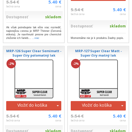
5.54 €
5.40 €
bežná cena
cena
5.54 €
5.40 €
bežná cena
cena
Dostupnosť
skladom
Dostupnosť
skladom
Ak však potrebujete lak ešte viac rozriediť,
najistejšou cestou je MRP Thinner (červená
etiketa). Je navrhnuté presne pre chemické
Momentálne nie je k produktu žiadny popis.
zloženie ich farieb...
...viac
MRP-126 Super Clear Semimatt -
MRP-127 Super Clear Matt -
Super číry polomatný lak
Super číry matný lak
-2%
-2%
Vložiť do košíka
Vložiť do košíka
5.54 €
5.40 €
5.54 €
5.40 €
bežná cena
cena
bežná cena
cena
Dostupnosť
skladom
Dostupnosť
skladom