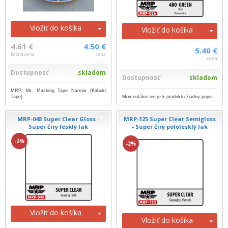
Vložiť do košíka
Vložiť do košíka
4.61 €
4.50 €
5.40 €
bežná cena
cena
cena
Dostupnosť
skladom
Dostupnosť
skladom
MRP, Mr. Masking Tape Narrow (Kabuki
Tape)
Momentálne nie je k produktu žiadny popis.
MRP-048 Super Clear Gloss -
MRP-125 Super Clear Semigloss
Super číry lesklý lak
- Super číry pololesklý lak
-2%
-2%
Vložiť do košíka
Vložiť do košíka