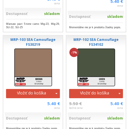
5.40 €
cena
cena
Dostupnosť
skladom
Dostupnosť
skladom
Warsaw pact 5-tone camo Mig-23, Mig-29,
SU-22, SU-25
Momentálne nie je k produktu žiadny popis.
MRP-103 SEA Camouflage
MRP-102 SEA Camouflage
FS30219
FS34102
-1%
Vložiť do košíka
Vložiť do košíka
5.40 €
5.50 €
5.40 €
cena
bežná cena
cena
Dostupnosť
skladom
Dostupnosť
skladom
Momentálne nie je k produktu žiadny popis.
Momentálne nie je k produktu žiadny popis.