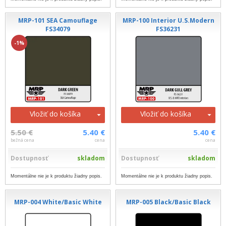
MRP-101 SEA Camouflage
MRP-100 Interior U.S.Modern
FS34079
FS36231
-1%
Vložiť do košíka
Vložiť do košíka
5.50 €
5.40 €
5.40 €
bežná cena
cena
cena
Dostupnosť
skladom
Dostupnosť
skladom
Momentálne nie je k produktu žiadny popis.
Momentálne nie je k produktu žiadny popis.
MRP-004 White/Basic White
MRP-005 Black/Basic Black