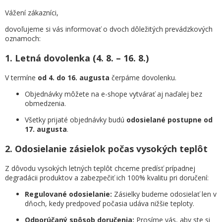
Vážení zákazníci,
dovoľujeme si vás informovať o dvoch dôležitých prevádzkových
oznamoch:
1. Letná dovolenka (4. 8. – 16. 8.)
V termíne
od 4. do 16. augusta
čerpáme dovolenku.
Objednávky môžete na e-shope vytvárať aj naďalej bez
obmedzenia.
Všetky prijaté objednávky budú
odosielané postupne od
17. augusta
.
2. Odosielanie zásielok počas vysokých teplôt
Z dôvodu vysokých letných teplôt chceme predísť prípadnej
degradácii produktov a zabezpečiť ich 100% kvalitu pri doručení:
Regulované odosielanie:
Zásielky budeme odosielať len v
dňoch, kedy predpoveď počasia udáva nižšie teploty.
Odporúčaný spôsob doručenia:
Prosíme vás, aby ste si