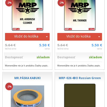
-2%
-2%
Vložiť do košíka
Vložiť do košíka
5.64 €
5.50 €
5.64 €
5.50 €
bežná cena
cena
bežná cena
cena
Dostupnosť
skladom
Dostupnosť
skladom
Momentálne nie je k produktu žiadny popis.
Momentálne nie je k produktu žiadny popis.
MR.PÁSKA KABUKI
MRP-026 4BO Russian Green
-2%