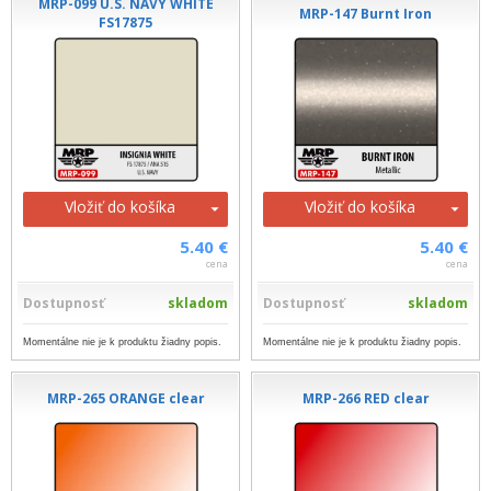
MRP-099 U.S. NAVY WHITE
MRP-147 Burnt Iron
FS17875
Vložiť do košíka
Vložiť do košíka
5.40 €
5.40 €
cena
cena
Dostupnosť
skladom
Dostupnosť
skladom
Momentálne nie je k produktu žiadny popis.
Momentálne nie je k produktu žiadny popis.
MRP-265 ORANGE clear
MRP-266 RED clear