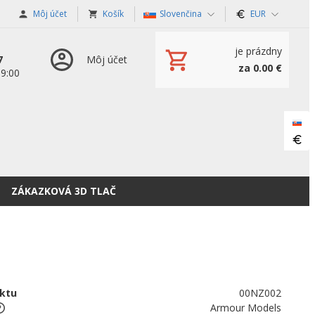
Môj účet
Košík
Slovenčina
EUR
je prázdny
7
Môj účet
za 0.00 €
19:00
ZÁKAZKOVÁ 3D TLAČ
ktu
00NZ002
Armour Models