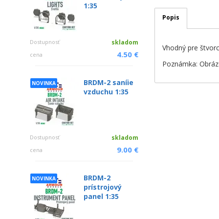
1:35
Popis
Dostupnosť
skladom
Vhodný pre štvorc
4.50 €
cena
Poznámka: Obrázok
BRDM-2 saníie
NOVINKA
vzduchu 1:35
Dostupnosť
skladom
9.00 €
cena
BRDM-2
NOVINKA
prístrojový
panel 1:35