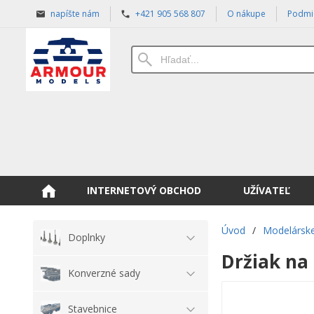
napíšte nám
+421 905 568 807
O nákupe
Podmi
INTERNETOVÝ OBCHOD
UŽÍVATEĽ
Úvod
/
Modelárske
Doplnky
Držiak na
Konverzné sady
Stavebnice