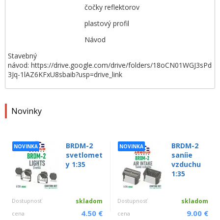
čočky reflektorov
plastový profil
Návod
Stavebný
návod: https://drive.google.com/drive/folders/18oCN01WGJ3sPd
3Jq-1lAZ6KFxU8sbaib?usp=drive_link
Novinky
BRDM-2
BRDM-2
NOVINKA
NOVINKA
svetlomet
saníie
y 1:35
vzduchu
1:35
Dostupnosť
skladom
Dostupnosť
skladom
4.50 €
9.00 €
cena
cena