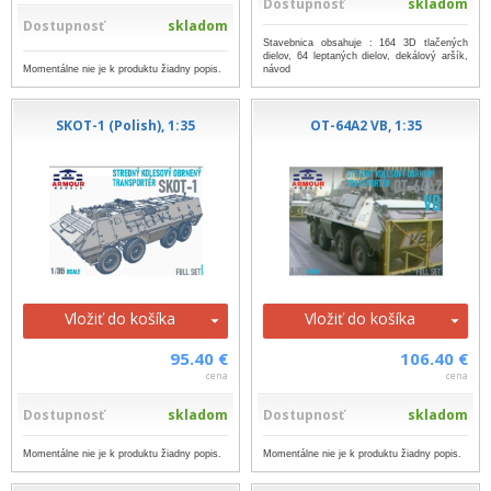
Dostupnosť
skladom
Dostupnosť
skladom
Stavebnica obsahuje : 164 3D tlačených
dielov, 64 leptaných dielov, dekálový aršík,
Momentálne nie je k produktu žiadny popis.
návod
SKOT-1 (Polish), 1:35
OT-64A2 VB, 1:35
Vložiť do košíka
Vložiť do košíka
95.40 €
106.40 €
cena
cena
Dostupnosť
skladom
Dostupnosť
skladom
Momentálne nie je k produktu žiadny popis.
Momentálne nie je k produktu žiadny popis.