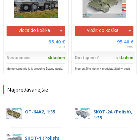
Vložiť do košíka
Vložiť do košíka
95.40 €
95.40 €
cena
cena
Dostupnosť
skladom
Dostupnosť
skladom
Momentálne nie je k produktu žiadny popis.
Momentálne nie je k produktu žiadny popis.
Najpredávanejšie
OT-64A2, 1:35
SKOT-2A (Polish),
1:35
SKOT-1 (Polish),