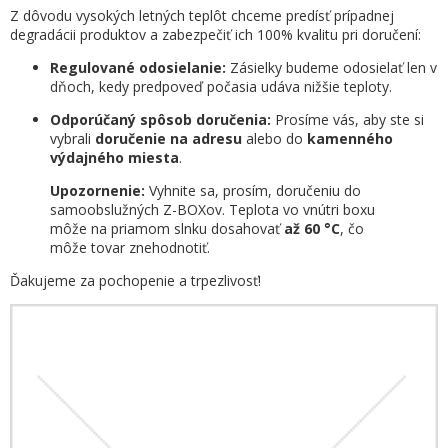
Z dôvodu vysokých letných teplôt chceme predísť prípadnej
degradácii produktov a zabezpečiť ich 100% kvalitu pri doručení:
Regulované odosielanie:
Zásielky budeme odosielať len v
dňoch, kedy predpoveď počasia udáva nižšie teploty.
Odporúčaný spôsob doručenia:
Prosíme vás, aby ste si
vybrali
doručenie na adresu
alebo do
kamenného
výdajného miesta
.
Upozornenie:
Vyhnite sa, prosím, doručeniu do
samoobslužných Z-BOXov. Teplota vo vnútri boxu
môže na priamom slnku dosahovať
až 60 °C
, čo
môže tovar znehodnotiť.
Ďakujeme za pochopenie a trpezlivosť!