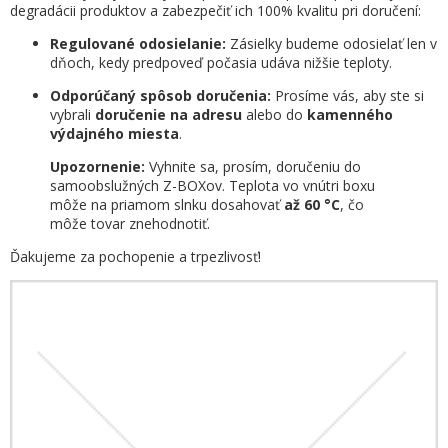
degradácii produktov a zabezpečiť ich 100% kvalitu pri doručení:
Regulované odosielanie:
Zásielky budeme odosielať len v
dňoch, kedy predpoveď počasia udáva nižšie teploty.
Odporúčaný spôsob doručenia:
Prosíme vás, aby ste si
vybrali
doručenie na adresu
alebo do
kamenného
výdajného miesta
.
Upozornenie:
Vyhnite sa, prosím, doručeniu do
samoobslužných Z-BOXov. Teplota vo vnútri boxu
môže na priamom slnku dosahovať
až 60 °C
, čo
môže tovar znehodnotiť.
Ďakujeme za pochopenie a trpezlivosť!