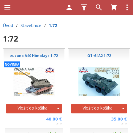
Úvod
/
Stavebnice
/
1:72
1:72
zuzana A40 Himalays 1:72
OT-64A2 1:72
NOVINKA
Vložiť do košíka
Vložiť do košíka
40.00 €
35.00 €
cena
cena