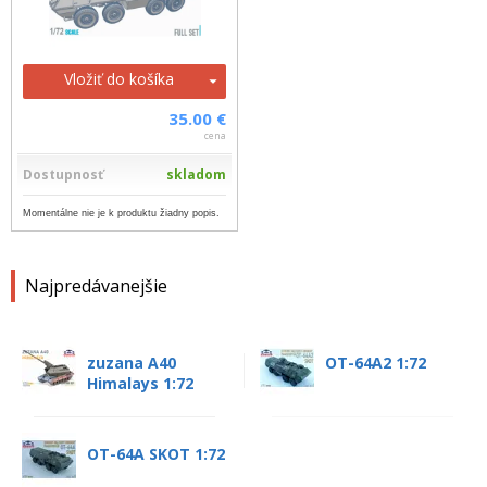
Vložiť do košíka
35.00 €
cena
Dostupnosť
skladom
Momentálne nie je k produktu žiadny popis.
Najpredávanejšie
zuzana A40
OT-64A2 1:72
Himalays 1:72
OT-64A SKOT 1:72