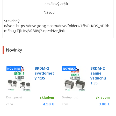
dekálový aršík
Návod
Stavebný
návod: https://drive.google.com/drive/folders/1ffsOtKDS_hDBh
mFhu_rTjk-KvjV0B0VJ?usp=drive_link
Novinky
BRDM-2
BRDM-2
NOVINKA
NOVINKA
svetlomet
saníie
y 1:35
vzduchu
1:35
Dostupnosť
skladom
Dostupnosť
skladom
4.50 €
9.00 €
cena
cena