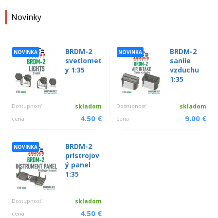
Novinky
BRDM-2
BRDM-2
NOVINKA
NOVINKA
svetlomet
saníie
y 1:35
vzduchu
1:35
Dostupnosť
skladom
Dostupnosť
skladom
4.50 €
9.00 €
cena
cena
BRDM-2
NOVINKA
prístrojov
ý panel
1:35
Dostupnosť
skladom
4.50 €
cena