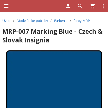
Úvod
/
Modelárske potreby
/
Farbenie
/
farby MRP
MRP-007 Marking Blue - Czech &
Slovak Insignia