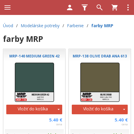
Úvod
/
Modelárske potreby
/
Farbenie
/
farby MRP
farby MRP
MRP-140 MEDIUM GREEN 42
MRP-138 OLIVE DRAB ANA 613
Vložiť do košíka
Vložiť do košíka
5.40 €
5.40 €
cena
cena