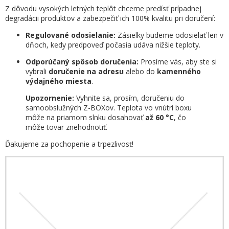
Z dôvodu vysokých letných teplôt chceme predísť prípadnej
degradácii produktov a zabezpečiť ich 100% kvalitu pri doručení:
Regulované odosielanie:
Zásielky budeme odosielať len v
dňoch, kedy predpoveď počasia udáva nižšie teploty.
Odporúčaný spôsob doručenia:
Prosíme vás, aby ste si
vybrali
doručenie na adresu
alebo do
kamenného
výdajného miesta
.
Upozornenie:
Vyhnite sa, prosím, doručeniu do
samoobslužných Z-BOXov. Teplota vo vnútri boxu
môže na priamom slnku dosahovať
až 60 °C
, čo
môže tovar znehodnotiť.
Ďakujeme za pochopenie a trpezlivosť!