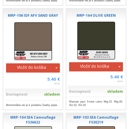
Momentálne nie je k produktu žiadny popis.
Momentálne nie je k produktu žiadny popis.
MRP-106 IDF AFV SAND GRAY
MRP-164 OLIVE GREEN
Vložiť do košíka
Vložiť do košíka
5.40 €
5.40 €
cena
cena
Dostupnosť
skladom
Dostupnosť
skladom
Warsaw pact 5-tone camo Mig-23, Mig-29,
Momentálne nie je k produktu žiadny popis.
SU-22, SU-25
MRP-104 SEA Camouflage
MRP-103 SEA Camouflage
FS36622
FS30219