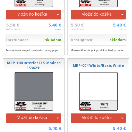
Vložiť do košíka
Vložiť do košíka
5.50 €
5.40 €
5.50 €
5.40 €
bežná cena
cena
bežná cena
cena
Dostupnosť
skladom
Dostupnosť
skladom
Momentálne nie je k produktu žiadny popis.
Momentálne nie je k produktu žiadny popis.
MRP-100 Interior U.S.Modern
MRP-004 White/Basic White
FS36231
Vložiť do košíka
Vložiť do košíka
5.40 €
5.40 €