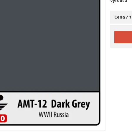
Výrobca
Cena
/ 1