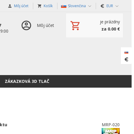
Môj účet
Košík
Slovenčina
EUR
je prázdny
7
Môj účet
za 0.00 €
19:00
ZÁKAZKOVÁ 3D TLAČ
ktu
MRP-020