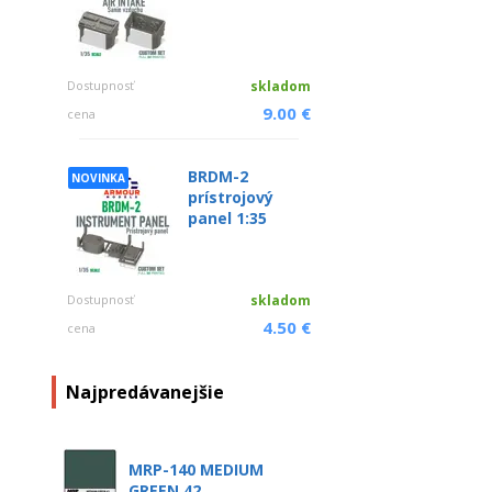
Dostupnosť
skladom
9.00 €
cena
BRDM-2
NOVINKA
prístrojový
panel 1:35
Dostupnosť
skladom
4.50 €
cena
Najpredávanejšie
MRP-140 MEDIUM
GREEN 42