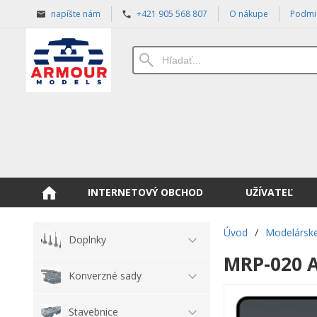
napíšte nám
+421 905 568 807
O nákupe
Podmi
INTERNETOVÝ OBCHOD
UŽÍVATEĽ
Úvod
/
Modelárske
Doplnky
MRP-020 
Konverzné sady
Stavebnice