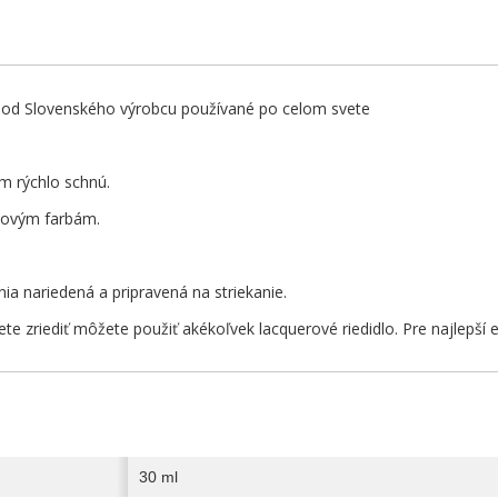
 od Slovenského výrobcu používané po celom svete
m rýchlo schnú.
lovým farbám.
nia nariedená a pripravená na striekanie.
ete zriediť môžete použiť akékoľvek lacquerové riedidlo. Pre najlepší
30 ml