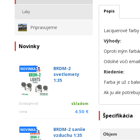
Popis
Laky
Pripravujeme
Lacquerové farby
Výhody:
Novinky
Oproti iným farbá
Odolné voči emai
BRDM-2
NOVINKA
Riedenie:
svetlomety
1:35
Farba je už z bale
Ak ju ale potrebuj
Dostupnosť
skladom
4.50 €
cena
Špecifikácia
BRDM-2 saníie
NOVINKA
Objem
vzduchu 1:35