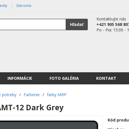
enky
Súkromie
Kontaktujte nás
Hľadať
+421 905 568 80
Po - Pia: 15:00 - 
INFORMÁCIE
FOTO GALÉRIA
KONTAKT
 potreby
/
Farbenie
/
farby MRP
AMT-12 Dark Grey
Kód produ