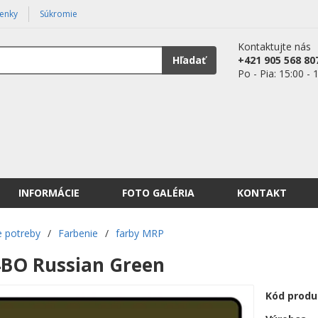
enky
Súkromie
Kontaktujte nás
Hľadať
+421 905 568 80
Po - Pia: 15:00 - 
INFORMÁCIE
FOTO GALÉRIA
KONTAKT
 potreby
/
Farbenie
/
farby MRP
BO Russian Green
Kód produ