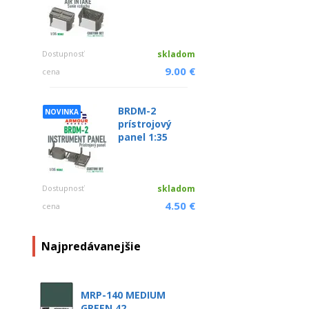
Dostupnosť
skladom
9.00 €
cena
BRDM-2
NOVINKA
prístrojový
panel 1:35
Dostupnosť
skladom
4.50 €
cena
Najpredávanejšie
MRP-140 MEDIUM
GREEN 42