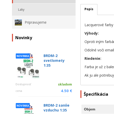
Popis
Laky
Pripravujeme
Lacquerové farby
Výhody:
Novinky
Oproti iným farbá
Odolné voči emai
BRDM-2
NOVINKA
Riedenie:
svetlomety
1:35
Farba je už z bale
Ak ju ale potrebuj
Dostupnosť
skladom
4.50 €
cena
Špecifikácia
BRDM-2 saníie
NOVINKA
Objem
vzduchu 1:35