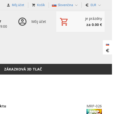
Môj účet
Košík
Slovenčina
EUR
je prázdny
7
Môj účet
za 0.00 €
19:00
ZÁKAZKOVÁ 3D TLAČ
ktu
MRP-026