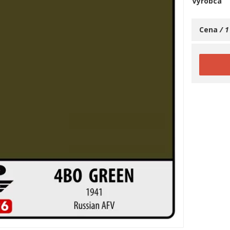
Výrobca
Cena
/ 1