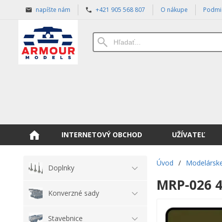
napíšte nám
+421 905 568 807
O nákupe
Podmi
INTERNETOVÝ OBCHOD
UŽÍVATEĽ
Úvod
/
Modelárske
Doplnky
MRP-026 4
Konverzné sady
Stavebnice