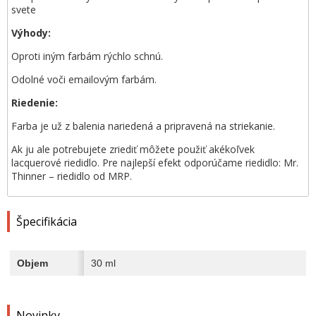
svete
Výhody:
Oproti iným farbám rýchlo schnú.
Odolné voči emailovým farbám.
Riedenie:
Farba je už z balenia nariedená a pripravená na striekanie.
Ak ju ale potrebujete zriediť môžete použiť akékoľvek
lacquerové riedidlo. Pre najlepší efekt odporúčame riedidlo: Mr.
Thinner – riedidlo od MRP.
Špecifikácia
Objem
30 ml
Novinky