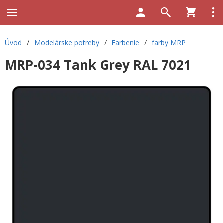
Úvod
/
Modelárske potreby
/
Farbenie
/
farby MRP
MRP-034 Tank Grey RAL 7021