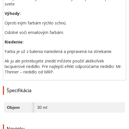
svete
Výhody:
Oproti iným farbám rýchlo schnú.
Odolné voči emailovým farbám.
Riedenie:
Farba je už z balenia nariedená a pripravená na striekanie.
Ak ju ale potrebujete zriediť môžete použiť akékoľvek
lacquerové riedidlo. Pre najlepší efekt odporúčame riedidlo: Mr.
Thinner – riedidlo od MRP.
Špecifikácia
Objem
30 ml
Novinky