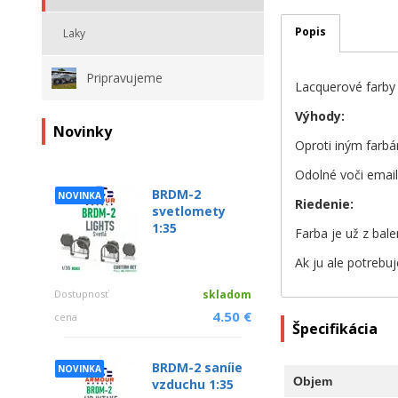
Popis
Laky
Pripravujeme
Lacquerové farby
Výhody:
Novinky
Oproti iným farbá
Odolné voči emai
BRDM-2
NOVINKA
Riedenie:
svetlomety
1:35
Farba je už z bale
Ak ju ale potrebuj
Dostupnosť
skladom
4.50 €
cena
Špecifikácia
BRDM-2 saníie
NOVINKA
Objem
vzduchu 1:35