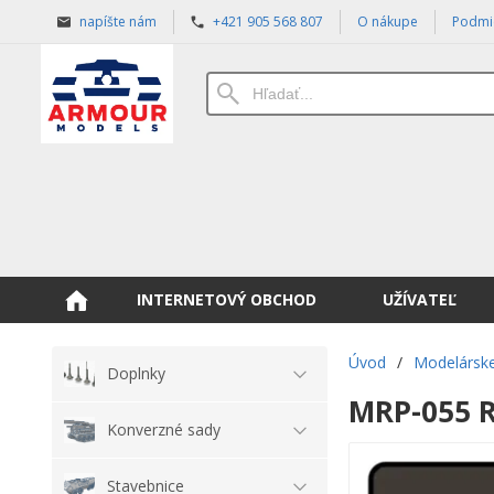
napíšte nám
+421 905 568 807
O nákupe
Podmi
INTERNETOVÝ OBCHOD
UŽÍVATEĽ
Úvod
/
Modelárske
Doplnky
MRP-055 
Konverzné sady
Stavebnice