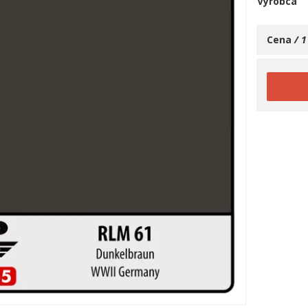
Výrobca
Cena
/ 1