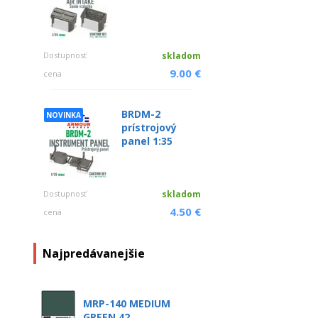
Dostupnosť
skladom
9.00 €
cena
BRDM-2
NOVINKA
prístrojový
panel 1:35
Dostupnosť
skladom
4.50 €
cena
Najpredávanejšie
MRP-140 MEDIUM
GREEN 42