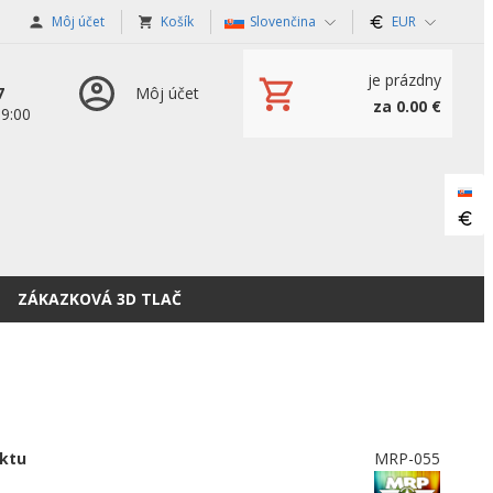
Môj účet
Košík
Slovenčina
EUR
je prázdny
7
Môj účet
za 0.00 €
19:00
ZÁKAZKOVÁ 3D TLAČ
ktu
MRP-055