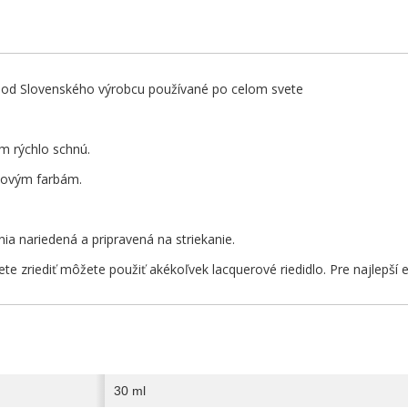
 od Slovenského výrobcu používané po celom svete
m rýchlo schnú.
lovým farbám.
nia nariedená a pripravená na striekanie.
ete zriediť môžete použiť akékoľvek lacquerové riedidlo. Pre najlepší
30 ml