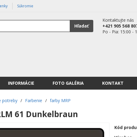
enky
Súkromie
Kontaktujte nás
Hľadať
+421 905 568 80
Po - Pia: 15:00 - 
INFORMÁCIE
FOTO GALÉRIA
KONTAKT
 potreby
/
Farbenie
/
farby MRP
RLM 61 Dunkelbraun
Kód produ