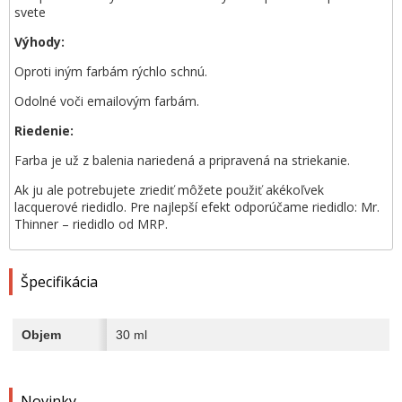
svete
Výhody:
Oproti iným farbám rýchlo schnú.
Odolné voči emailovým farbám.
Riedenie:
Farba je už z balenia nariedená a pripravená na striekanie.
Ak ju ale potrebujete zriediť môžete použiť akékoľvek
lacquerové riedidlo. Pre najlepší efekt odporúčame riedidlo: Mr.
Thinner – riedidlo od MRP.
Špecifikácia
Objem
30 ml
Novinky