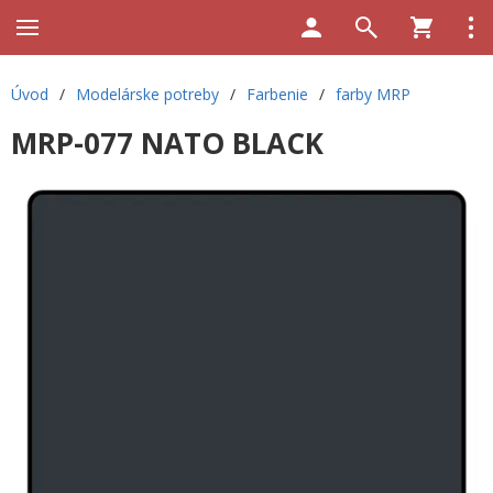
Úvod
/
Modelárske potreby
/
Farbenie
/
farby MRP
MRP-077 NATO BLACK