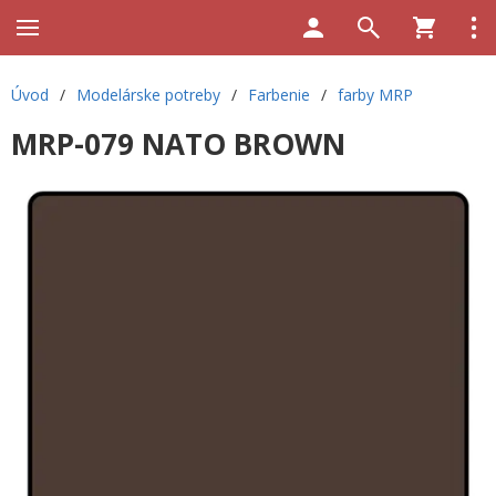
Úvod
/
Modelárske potreby
/
Farbenie
/
farby MRP
MRP-079 NATO BROWN