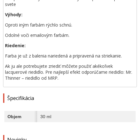
svete
Výhody:
Oproti iným farbám rýchlo schnú.
Odolné voči emailovým farbám.
Riedenie:
Farba je už z balenia nariedená a pripravená na striekanie.
Ak ju ale potrebujete zriediť môžete použiť akékoľvek
lacquerové riedidlo. Pre najlepší efekt odporúčame riedidlo: Mr.
Thinner – riedidlo od MRP.
Špecifikácia
Objem
30 ml
Novinky