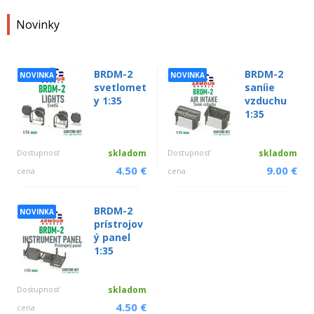
Novinky
BRDM-2
BRDM-2
NOVINKA
NOVINKA
svetlomet
saníie
y 1:35
vzduchu
1:35
Dostupnosť
skladom
Dostupnosť
skladom
4.50 €
9.00 €
cena
cena
BRDM-2
NOVINKA
prístrojov
ý panel
1:35
Dostupnosť
skladom
4.50 €
cena