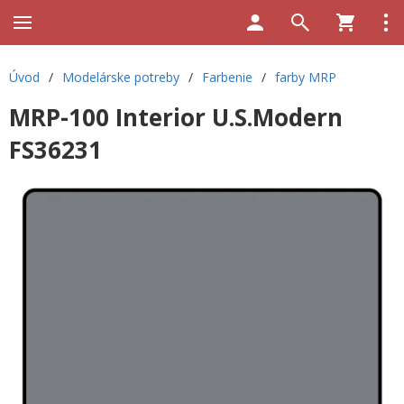
Úvod
/
Modelárske potreby
/
Farbenie
/
farby MRP
MRP-100 Interior U.S.Modern
FS36231