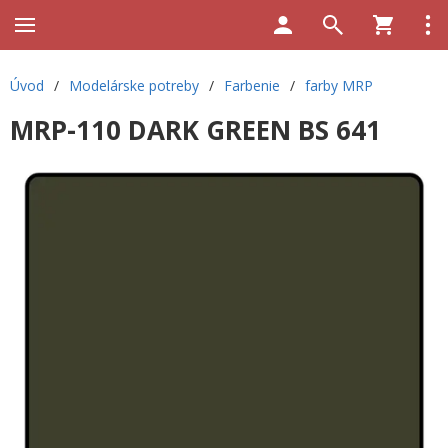
Úvod
/
Modelárske potreby
/
Farbenie
/
farby MRP
MRP-110 DARK GREEN BS 641