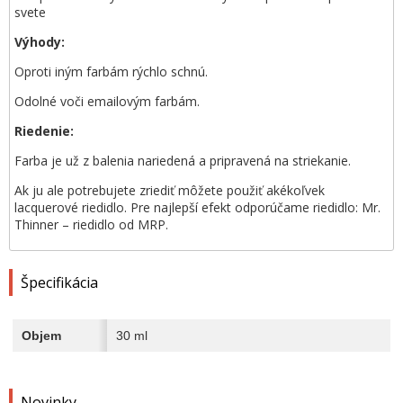
svete
Výhody:
Oproti iným farbám rýchlo schnú.
Odolné voči emailovým farbám.
Riedenie:
Farba je už z balenia nariedená a pripravená na striekanie.
Ak ju ale potrebujete zriediť môžete použiť akékoľvek
lacquerové riedidlo. Pre najlepší efekt odporúčame riedidlo: Mr.
Thinner – riedidlo od MRP.
Špecifikácia
Objem
30 ml
Novinky