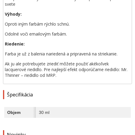
svete
Výhody:
Oproti iným farbám rýchlo schnú.
Odolné voči emailovým farbám.
Riedenie:
Farba je už z balenia nariedená a pripravená na striekanie.
Ak ju ale potrebujete zriediť môžete použiť akékoľvek
lacquerové riedidlo. Pre najlepší efekt odporúčame riedidlo: Mr.
Thinner – riedidlo od MRP.
Špecifikácia
Objem
30 ml
Novinky