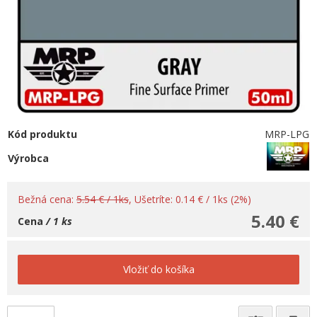
Kód produktu
MRP-LPG
Výrobca
Bežná cena:
5.54 € / 1ks
, Ušetríte: 0.14 € / 1ks (2%)
5.40 €
Cena
/ 1 ks
Vložiť do košíka