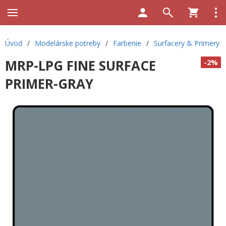
Úvod
/
Modelárske potreby
/
Farbenie
/
Surfacery & Primery
MRP-LPG FINE SURFACE
-2%
PRIMER-GRAY