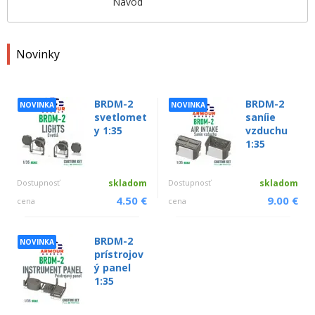
Návod
Novinky
BRDM-2
BRDM-2
NOVINKA
NOVINKA
svetlomet
saníie
y 1:35
vzduchu
1:35
Dostupnosť
skladom
Dostupnosť
skladom
4.50 €
9.00 €
cena
cena
BRDM-2
NOVINKA
prístrojov
ý panel
1:35