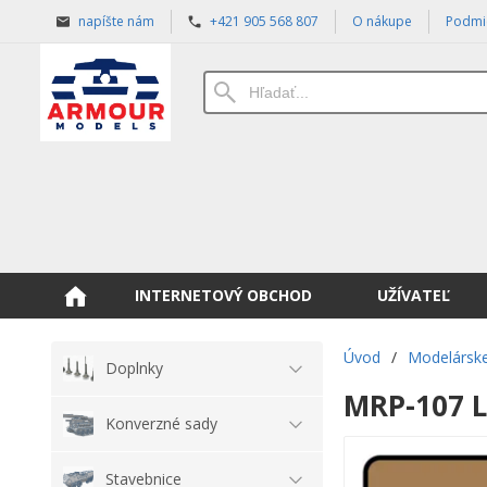
napíšte nám
+421 905 568 807
O nákupe
Podmi
INTERNETOVÝ OBCHOD
UŽÍVATEĽ
Úvod
/
Modelárske
Doplnky
MRP-107 
Konverzné sady
Stavebnice