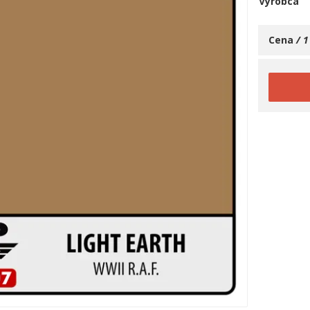
Výrobca
Cena
/ 1