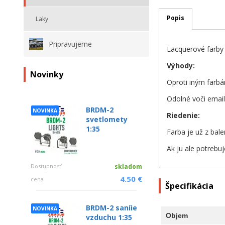
Popis
Laky
Pripravujeme
Lacquerové farby
Výhody:
Novinky
Oproti iným farbá
Odolné voči emai
BRDM-2
NOVINKA
Riedenie:
svetlomety
1:35
Farba je už z bale
Ak ju ale potrebuj
Dostupnosť
skladom
4.50 €
cena
Špecifikácia
BRDM-2 saníie
NOVINKA
Objem
vzduchu 1:35