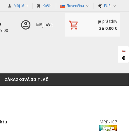
Môj účet
Košík
Slovenčina
EUR
je prázdny
7
Môj účet
za 0.00 €
19:00
ZÁKAZKOVÁ 3D TLAČ
ktu
MRP-107