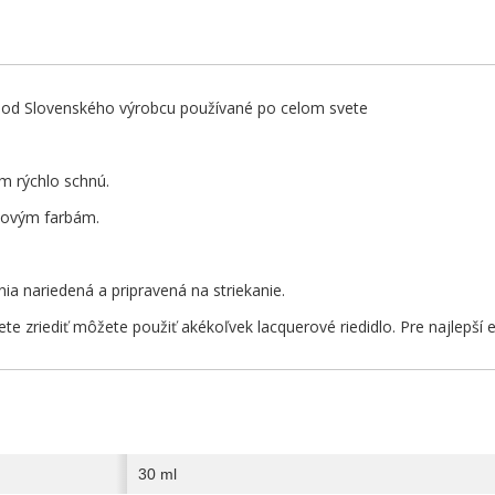
 od Slovenského výrobcu používané po celom svete
m rýchlo schnú.
lovým farbám.
nia nariedená a pripravená na striekanie.
ete zriediť môžete použiť akékoľvek lacquerové riedidlo. Pre najlepší
30 ml