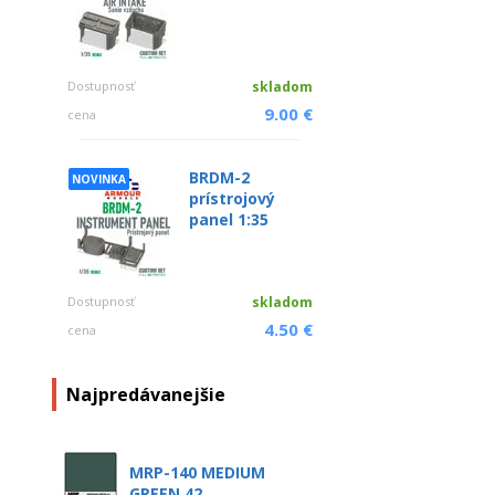
Dostupnosť
skladom
9.00 €
cena
BRDM-2
NOVINKA
prístrojový
panel 1:35
Dostupnosť
skladom
4.50 €
cena
Najpredávanejšie
MRP-140 MEDIUM
GREEN 42